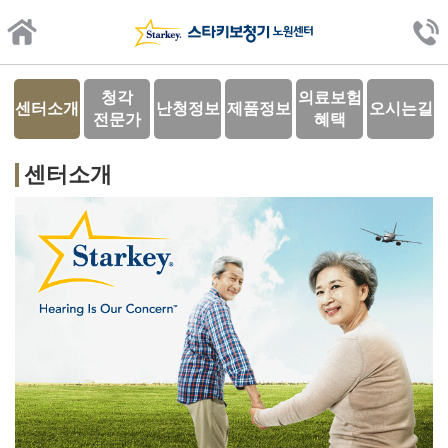
청각
의료
보험
센터
소개
난청
정보
제품
정보
오시는
길
전문가
혜택
센터소개